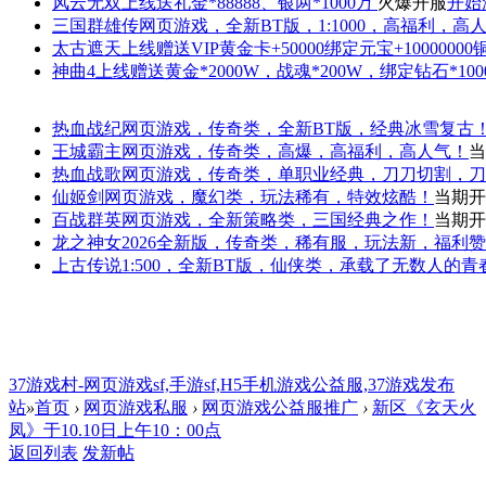
风云无双
上线送礼金*88888、银两*1000万
火爆开服
开始
三国群雄传
网页游戏，全新BT版，1:1000，高福利，高
太古遮天
上线赠送VIP黄金卡+50000绑定元宝+1000000
神曲4
上线赠送黄金*2000W，战魂*200W，绑定钻石*100
热血战纪
网页游戏，传奇类，全新BT版，经典冰雪复古
王城霸主
网页游戏，传奇类，高爆，高福利，高人气！
当
热血战歌
网页游戏，传奇类，单职业经典，刀刀切割，刀
仙姬剑
网页游戏，魔幻类，玩法稀有，特效炫酷！
当期开
百战群英
网页游戏，全新策略类，三国经典之作！
当期开
龙之神女
2026全新版，传奇类，稀有服，玩法新，福利
上古传说
1:500，全新BT版，仙侠类，承载了无数人的
37游戏村-网页游戏sf,手游sf,H5手机游戏公益服,37游戏发布
站
»
首页
›
网页游戏私服
›
网页游戏公益服推广
›
新区《玄天火
凤》于10.10日上午10：00点
返回列表
发新帖