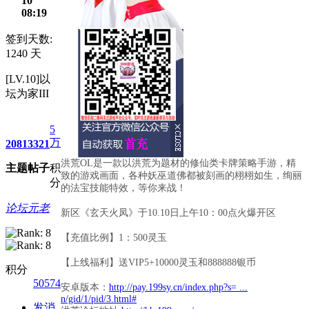
10
08:19
签到天数:
1240 天
[LV.10]以
坛为家III
5
万
2081
3321
洪荒OL是一款以洪荒为题材的修仙类卡牌策略手游，精
主题
帖子
积
致的游戏画面，各种妖巫道佛都被刻画的栩栩如生，绚丽
分
的法宝技能特效，等你来战！
论坛元老
新区《玄天火凤》于10.10日上午10：00点火爆开区
【充值比例】1：500灵玉
【上线福利】送VIP5+10000灵玉和888888银币
积分
50574
安卓版本：
http://pay.199sy.cn/index.php?s= ...
n/gid/1/pid/3.html#
发消