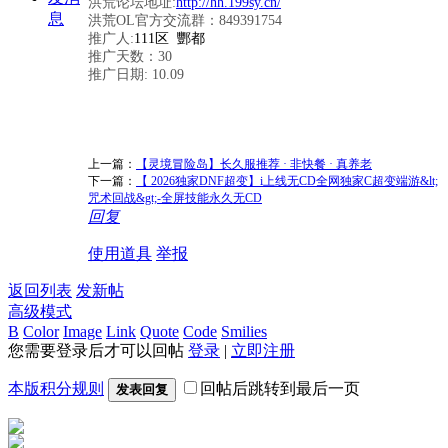
洪荒论坛地址:
http://hh.199sy.cn/
息
洪荒OL官方交流群：849391754
推广人:
111区 酆都
推广天数：30
推广日期: 10.09
上一篇：
【灵境冒险岛】长久服推荐 · 非快餐 · 真养老
下一篇：
【 2026独家DNF超变】i上线无CD全网独家C超变端游&lt;
咒术回战&gt;-全屏技能永久无CD
回复
使用道具
举报
返回列表
发新帖
高级模式
B
Color
Image
Link
Quote
Code
Smilies
您需要登录后才可以回帖
登录
|
立即注册
本版积分规则
回帖后跳转到最后一页
发表回复