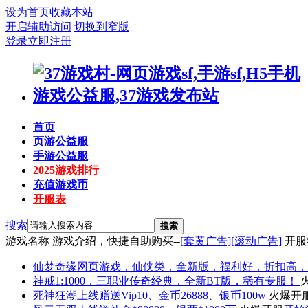
设为首页
收藏本站
开启辅助访问
切换到窄版
登录
立即注册
首页
页游公益服
手游公益服
2025游戏排行
充值游戏币
开服表
搜索
搜索
游戏名称
游戏介绍，快捷自助购买--
[套黄广告]
[滚动广告]
开服
仙梦奇缘
网页游戏，仙侠类，全新版，福利好，折扣高，
神戒
1:1000，三职业传奇经典，全新BT版，稀有专服！
死神狂潮
上线赠送Vip10、金币26888、银币100w
火爆开