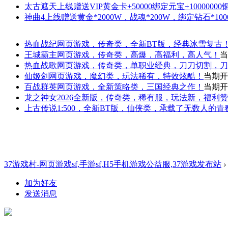
太古遮天
上线赠送VIP黄金卡+50000绑定元宝+1000000
神曲4
上线赠送黄金*2000W，战魂*200W，绑定钻石*100
热血战纪
网页游戏，传奇类，全新BT版，经典冰雪复古
王城霸主
网页游戏，传奇类，高爆，高福利，高人气！
当
热血战歌
网页游戏，传奇类，单职业经典，刀刀切割，刀
仙姬剑
网页游戏，魔幻类，玩法稀有，特效炫酷！
当期开
百战群英
网页游戏，全新策略类，三国经典之作！
当期开
龙之神女
2026全新版，传奇类，稀有服，玩法新，福利
上古传说
1:500，全新BT版，仙侠类，承载了无数人的
37游戏村-网页游戏sf,手游sf,H5手机游戏公益服,37游戏发布站
›
加为好友
发送消息