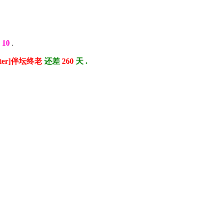
钱
10
.
ster]伴坛终老
还差
260
天 .