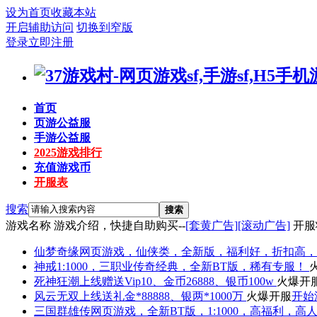
设为首页
收藏本站
开启辅助访问
切换到窄版
登录
立即注册
首页
页游公益服
手游公益服
2025游戏排行
充值游戏币
开服表
搜索
搜索
游戏名称
游戏介绍，快捷自助购买--
[套黄广告]
[滚动广告]
开服
仙梦奇缘
网页游戏，仙侠类，全新版，福利好，折扣高，
神戒
1:1000，三职业传奇经典，全新BT版，稀有专服！
死神狂潮
上线赠送Vip10、金币26888、银币100w
火爆开
风云无双
上线送礼金*88888、银两*1000万
火爆开服
开始
三国群雄传
网页游戏，全新BT版，1:1000，高福利，高