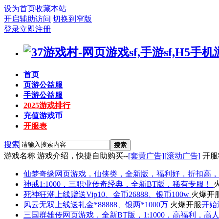
设为首页
收藏本站
开启辅助访问
切换到窄版
登录
立即注册
首页
页游公益服
手游公益服
2025游戏排行
充值游戏币
开服表
搜索
搜索
游戏名称
游戏介绍，快捷自助购买--
[套黄广告]
[滚动广告]
开服
仙梦奇缘
网页游戏，仙侠类，全新版，福利好，折扣高，
神戒
1:1000，三职业传奇经典，全新BT版，稀有专服！
死神狂潮
上线赠送Vip10、金币26888、银币100w
火爆开
风云无双
上线送礼金*88888、银两*1000万
火爆开服
开始
三国群雄传
网页游戏，全新BT版，1:1000，高福利，高