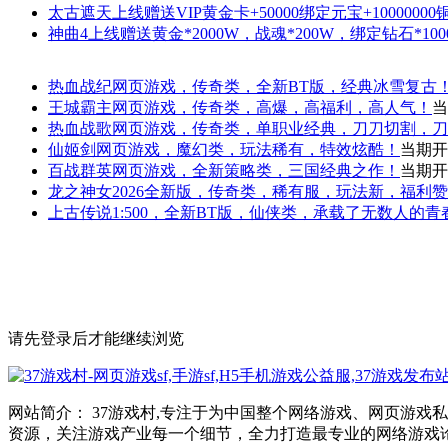
太古遮天
上线赠送VIP黄金卡+50000绑定元宝+1000000
神曲4
上线赠送黄金*2000W，战魂*200W，绑定钻石*100
热血战纪
网页游戏，传奇类，全新BT版，经典冰雪复古
王城霸主
网页游戏，传奇类，高爆，高福利，高人气！
当
热血战歌
网页游戏，传奇类，单职业经典，刀刀切割，刀
仙姬剑
网页游戏，魔幻类，玩法稀有，特效炫酷！
当期开
百战群英
网页游戏，全新策略类，三国经典之作！
当期开
龙之神女
2026全新版，传奇类，稀有服，玩法新，福利
上古传说
1:500，全新BT版，仙侠类，承载了无数人的
请先登录后才能继续浏览
网站简介： 37游戏村,专注于为中国整个网络游戏、网页游
资源，关注游戏产业每一个细节，全力打造最专业的网络游戏