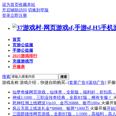
设为首页
收藏本站
开启辅助访问
切换到窄版
登录
立即注册
首页
页游公益服
手游公益服
2025游戏排行
充值游戏币
开服表
搜索
搜索
游戏名称
游戏介绍，快捷自助购买--
[套黄广告]
[滚动广告]
开服
仙梦奇缘
网页游戏，仙侠类，全新版，福利好，折扣高，
神戒
1:1000，三职业传奇经典，全新BT版，稀有专服！
死神狂潮
上线赠送Vip10、金币26888、银币100w
火爆开
风云无双
上线送礼金*88888、银两*1000万
火爆开服
开始
三国群雄传
网页游戏，全新BT版，1:1000，高福利，高