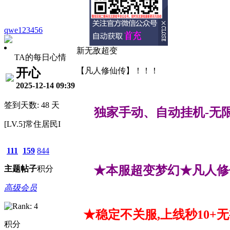
qwe123456
新无敌超变
TA的每日心情
开心
【凡人修仙传】！！！
2025-12-14 09:39
签到天数: 48 天
独家手动、自动挂机-无限
[LV.5]常住居民I
111
159
844
★本服超变梦幻★凡人修
主题
帖子
积分
高级会员
★稳定不关服,上线秒10+
积分