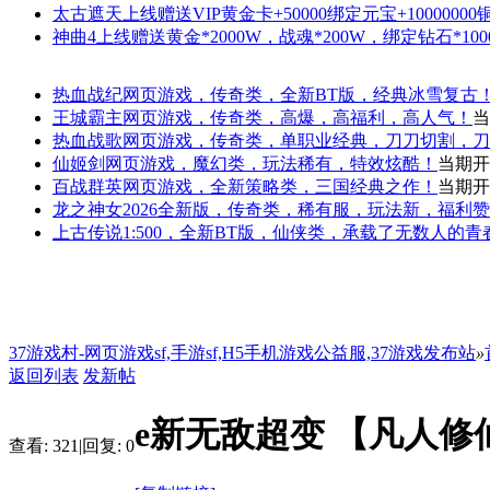
太古遮天
上线赠送VIP黄金卡+50000绑定元宝+1000000
神曲4
上线赠送黄金*2000W，战魂*200W，绑定钻石*100
热血战纪
网页游戏，传奇类，全新BT版，经典冰雪复古
王城霸主
网页游戏，传奇类，高爆，高福利，高人气！
当
热血战歌
网页游戏，传奇类，单职业经典，刀刀切割，刀
仙姬剑
网页游戏，魔幻类，玩法稀有，特效炫酷！
当期开
百战群英
网页游戏，全新策略类，三国经典之作！
当期开
龙之神女
2026全新版，传奇类，稀有服，玩法新，福利
上古传说
1:500，全新BT版，仙侠类，承载了无数人的
37游戏村-网页游戏sf,手游sf,H5手机游戏公益服,37游戏发布站
»
返回列表
发新帖
e新无敌超变 【凡人修
查看:
321
|
回复:
0