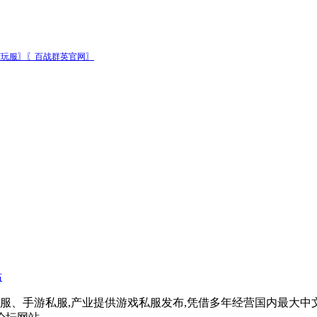
爽玩服〗〖百战群英官网〗
戏私服、手游私服,产业提供游戏私服发布,凭借多年经营国内最大