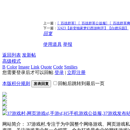
上一篇：
〖百战群英〗〖百战群英公益服〗〖百战群英
下一篇：
32423【超变独家梦幻西游刚开】【白嫖乐园】
回复
使用道具
举报
返回列表
发新帖
高级模式
B
Color
Image
Link
Quote
Code
Smilies
您需要登录后才可以回帖
登录
|
立即注册
本版积分规则
回帖后跳转到最后一页
发表回复
网站简介： 37游戏村,专注于为中国整个网络游戏、网页游