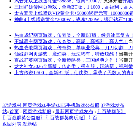
风云无双
上线送礼金*88888、银两*1000万
火爆开服
开始
三国群雄传
网页游戏，全新BT版，1:1000，高福利，高
太古遮天
上线赠送VIP黄金卡+50000绑定元宝+1000000
神曲4
上线赠送黄金*2000W，战魂*200W，绑定钻石*100
热血战纪
网页游戏，传奇类，全新BT版，经典冰雪复古
王城霸主
网页游戏，传奇类，高爆，高福利，高人气！
当
热血战歌
网页游戏，传奇类，单职业经典，刀刀切割，刀
仙姬剑
网页游戏，魔幻类，玩法稀有，特效炫酷！
当期开
百战群英
网页游戏，全新策略类，三国经典之作！
当期开
龙之神女
2026全新版，传奇类，稀有服，玩法新，福利
上古传说
1:500，全新BT版，仙侠类，承载了无数人的
37游戏村-网页游戏sf,手游sf,H5手机游戏公益服,37游戏发布
站
»
首页
›
网页游戏私服
›
最新网页游戏发布
›
〖百战群英〗
〖百战群英公益服〗〖百战群英爽玩服〗〖百 ...
返回列表
发新帖