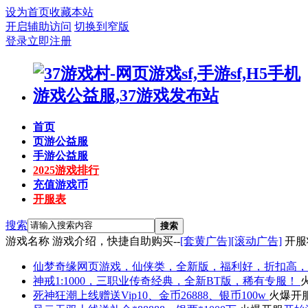
设为首页
收藏本站
开启辅助访问
切换到窄版
登录
立即注册
首页
页游公益服
手游公益服
2025游戏排行
充值游戏币
开服表
搜索
搜索
游戏名称
游戏介绍，快捷自助购买--
[套黄广告]
[滚动广告]
开服
仙梦奇缘
网页游戏，仙侠类，全新版，福利好，折扣高，
神戒
1:1000，三职业传奇经典，全新BT版，稀有专服！
死神狂潮
上线赠送Vip10、金币26888、银币100w
火爆开