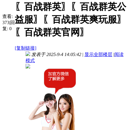
〖百战群英〗〖百战群英公
查看:
益服〗〖百战群英爽玩服〗
373
|
回
复:
0
〖百战群英官网〗
[复制链接]
发表于 2025-9-4 14:05:42
|
显示全部楼层
|
阅读
模式