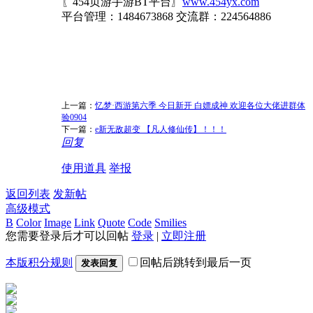
〖454页游手游BT平台〗
www.454yx.com
平台管理：1484673868 交流群：224564886
上一篇：
忆梦·西游第六季 今日新开 白嫖成神 欢迎各位大佬进群体
验0904
下一篇：
e新无敌超变 【凡人修仙传】！！！
回复
使用道具
举报
返回列表
发新帖
高级模式
B
Color
Image
Link
Quote
Code
Smilies
您需要登录后才可以回帖
登录
|
立即注册
本版积分规则
回帖后跳转到最后一页
发表回复