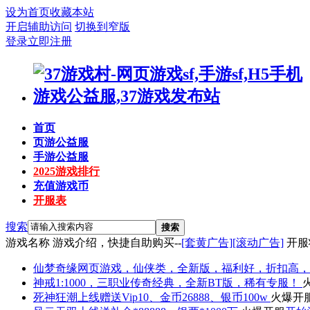
设为首页
收藏本站
开启辅助访问
切换到窄版
登录
立即注册
首页
页游公益服
手游公益服
2025游戏排行
充值游戏币
开服表
搜索
搜索
游戏名称
游戏介绍，快捷自助购买--
[套黄广告]
[滚动广告]
开服
仙梦奇缘
网页游戏，仙侠类，全新版，福利好，折扣高，
神戒
1:1000，三职业传奇经典，全新BT版，稀有专服！
死神狂潮
上线赠送Vip10、金币26888、银币100w
火爆开