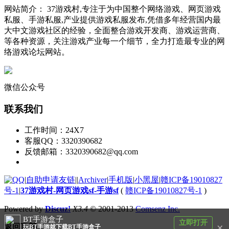
网站简介： 37游戏村,专注于为中国整个网络游戏、网页游戏
私服、手游私服,产业提供游戏私服发布,凭借多年经营国内最
大中文游戏社区的经验，全面整合游戏开发商、游戏运营商、
等各种资源，关注游戏产业每一个细节，全力打造最专业的网
络游戏论坛网站。
微信公众号
联系我们
工作时间：24X7
客服QQ：3320390682
反馈邮箱：3320390682@qq.com
|
自助申请友链
|
|
Archiver
|
手机版
|
小黑屋
|
赣ICP备19010827
号-1
|
37游戏村-网页游戏sf-手游sf
(
赣ICP备19010827号-1
)
Powered by
Discuz!
X3.4
© 2001-2013
Comsenz Inc.
BT手游盒子
立即打开
×
返回顶部
玩BT手游就下载BT手游盒子