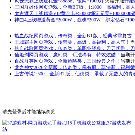
风云无双
上线送礼金*88888、银两*1000万
火爆开服
开始
三国群雄传
网页游戏，全新BT版，1:1000，高福利，高
太古遮天
上线赠送VIP黄金卡+50000绑定元宝+1000000
神曲4
上线赠送黄金*2000W，战魂*200W，绑定钻石*100
热血战纪
网页游戏，传奇类，全新BT版，经典冰雪复古
王城霸主
网页游戏，传奇类，高爆，高福利，高人气！
当
热血战歌
网页游戏，传奇类，单职业经典，刀刀切割，刀
仙姬剑
网页游戏，魔幻类，玩法稀有，特效炫酷！
当期开
百战群英
网页游戏，全新策略类，三国经典之作！
当期开
龙之神女
2026全新版，传奇类，稀有服，玩法新，福利
上古传说
1:500，全新BT版，仙侠类，承载了无数人的
请先登录后才能继续浏览