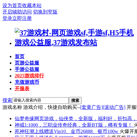
设为首页
收藏本站
开启辅助访问
切换到窄版
登录
立即注册
首页
页游公益服
手游公益服
2025游戏排行
充值游戏币
开服表
搜索
搜索
游戏名称
游戏介绍，快捷自助购买--
[套黄广告]
[滚动广告]
开服
仙梦奇缘
网页游戏，仙侠类，全新版，福利好，折扣高，
神戒
1:1000，三职业传奇经典，全新BT版，稀有专服！
死神狂潮
上线赠送Vip10、金币26888、银币100w
火爆开