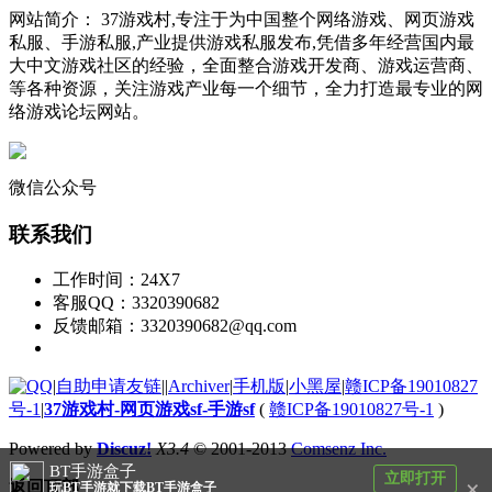
网站简介： 37游戏村,专注于为中国整个网络游戏、网页游戏
私服、手游私服,产业提供游戏私服发布,凭借多年经营国内最
大中文游戏社区的经验，全面整合游戏开发商、游戏运营商、
等各种资源，关注游戏产业每一个细节，全力打造最专业的网
络游戏论坛网站。
微信公众号
联系我们
工作时间：24X7
客服QQ：3320390682
反馈邮箱：3320390682@qq.com
|
自助申请友链
|
|
Archiver
|
手机版
|
小黑屋
|
赣ICP备19010827
号-1
|
37游戏村-网页游戏sf-手游sf
(
赣ICP备19010827号-1
)
Powered by
Discuz!
X3.4
© 2001-2013
Comsenz Inc.
BT手游盒子
立即打开
×
返回顶部
玩BT手游就下载BT手游盒子