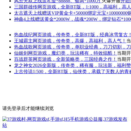
风云无双
上线送礼金*88888、银两*1000万
火爆开服
开始
三国群雄传
网页游戏，全新BT版，1:1000，高福利，高
太古遮天
上线赠送VIP黄金卡+50000绑定元宝+1000000
神曲4
上线赠送黄金*2000W，战魂*200W，绑定钻石*100
热血战纪
网页游戏，传奇类，全新BT版，经典冰雪复古
王城霸主
网页游戏，传奇类，高爆，高福利，高人气！
当
热血战歌
网页游戏，传奇类，单职业经典，刀刀切割，刀
仙姬剑
网页游戏，魔幻类，玩法稀有，特效炫酷！
当期开
百战群英
网页游戏，全新策略类，三国经典之作！
当期开
龙之神女
2026全新版，传奇类，稀有服，玩法新，福利
上古传说
1:500，全新BT版，仙侠类，承载了无数人的
请先登录后才能继续浏览