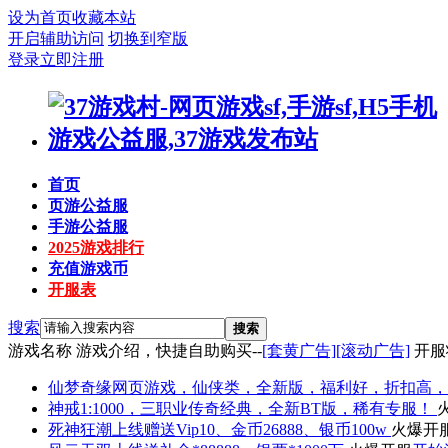
设为首页
收藏本站
开启辅助访问
切换到窄版
登录
立即注册
首页
页游公益服
手游公益服
2025游戏排行
充值游戏币
开服表
搜索
搜索
游戏名称
游戏介绍，快捷自助购买--
[套黄广告]
[滚动广告]
开服
仙梦奇缘
网页游戏，仙侠类，全新版，福利好，折扣高，
神戒
1:1000，三职业传奇经典，全新BT版，稀有专服！
死神狂潮
上线赠送Vip10、金币26888、银币100w
火爆开