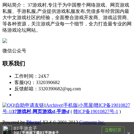
网站简介： 37游戏村,专注于为中国整个网络游戏、网页游戏
私服、手游私服,产业提供游戏私服发布,凭借多年经营国内最
大中文游戏社区的经验，全面整合游戏开发商、游戏运营商、
等各种资源，关注游戏产业每一个细节，全力打造最专业的网
络游戏论坛网站。
微信公众号
联系我们
工作时间：24X7
客服QQ：3320390682
反馈邮箱：3320390682@qq.com
|
自助申请友链
|
|
Archiver
|
手机版
|
小黑屋
|
赣ICP备19010827
号-1
|
37游戏村-网页游戏sf-手游sf
(
赣ICP备19010827号-1
)
Powered by
Discuz!
X3.4
© 2001-2013
Comsenz Inc.
BT手游盒子
立即打开
×
返回顶部
玩BT手游就下载BT手游盒子