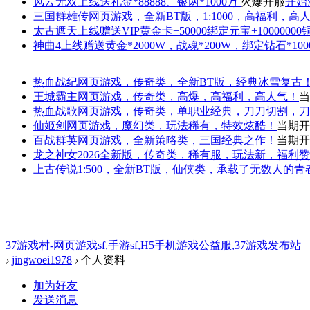
风云无双
上线送礼金*88888、银两*1000万
火爆开服
开始
三国群雄传
网页游戏，全新BT版，1:1000，高福利，高
太古遮天
上线赠送VIP黄金卡+50000绑定元宝+1000000
神曲4
上线赠送黄金*2000W，战魂*200W，绑定钻石*100
热血战纪
网页游戏，传奇类，全新BT版，经典冰雪复古
王城霸主
网页游戏，传奇类，高爆，高福利，高人气！
当
热血战歌
网页游戏，传奇类，单职业经典，刀刀切割，刀
仙姬剑
网页游戏，魔幻类，玩法稀有，特效炫酷！
当期开
百战群英
网页游戏，全新策略类，三国经典之作！
当期开
龙之神女
2026全新版，传奇类，稀有服，玩法新，福利
上古传说
1:500，全新BT版，仙侠类，承载了无数人的
37游戏村-网页游戏sf,手游sf,H5手机游戏公益服,37游戏发布站
›
jingwoei1978
›
个人资料
加为好友
发送消息