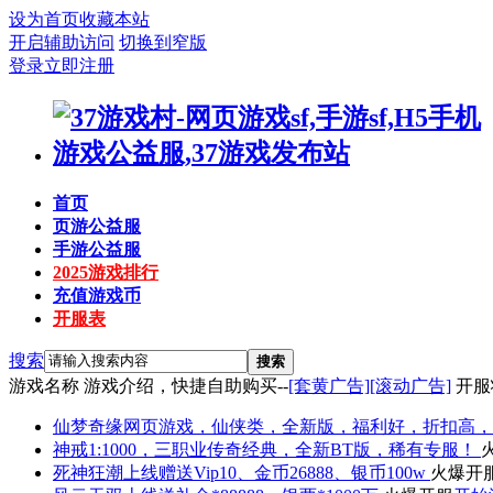
设为首页
收藏本站
开启辅助访问
切换到窄版
登录
立即注册
首页
页游公益服
手游公益服
2025游戏排行
充值游戏币
开服表
搜索
搜索
游戏名称
游戏介绍，快捷自助购买--
[套黄广告]
[滚动广告]
开服
仙梦奇缘
网页游戏，仙侠类，全新版，福利好，折扣高，
神戒
1:1000，三职业传奇经典，全新BT版，稀有专服！
死神狂潮
上线赠送Vip10、金币26888、银币100w
火爆开