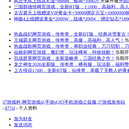
风云无双
上线送礼金*88888、银两*1000万
火爆开服
开始
三国群雄传
网页游戏，全新BT版，1:1000，高福利，高
太古遮天
上线赠送VIP黄金卡+50000绑定元宝+1000000
神曲4
上线赠送黄金*2000W，战魂*200W，绑定钻石*100
热血战纪
网页游戏，传奇类，全新BT版，经典冰雪复古
王城霸主
网页游戏，传奇类，高爆，高福利，高人气！
当
热血战歌
网页游戏，传奇类，单职业经典，刀刀切割，刀
仙姬剑
网页游戏，魔幻类，玩法稀有，特效炫酷！
当期开
百战群英
网页游戏，全新策略类，三国经典之作！
当期开
龙之神女
2026全新版，传奇类，稀有服，玩法新，福利
上古传说
1:500，全新BT版，仙侠类，承载了无数人的
37游戏村-网页游戏sf,手游sf,H5手机游戏公益服,37游戏发布站
›
877sf
›
个人资料
加为好友
发送消息