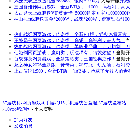
风云无双
上线送礼金*88888、银两*1000万
火爆开服
开始
三国群雄传
网页游戏，全新BT版，1:1000，高福利，高
太古遮天
上线赠送VIP黄金卡+50000绑定元宝+1000000
神曲4
上线赠送黄金*2000W，战魂*200W，绑定钻石*100
热血战纪
网页游戏，传奇类，全新BT版，经典冰雪复古
王城霸主
网页游戏，传奇类，高爆，高福利，高人气！
当
热血战歌
网页游戏，传奇类，单职业经典，刀刀切割，刀
仙姬剑
网页游戏，魔幻类，玩法稀有，特效炫酷！
当期开
百战群英
网页游戏，全新策略类，三国经典之作！
当期开
龙之神女
2026全新版，传奇类，稀有服，玩法新，福利
上古传说
1:500，全新BT版，仙侠类，承载了无数人的
37游戏村-网页游戏sf,手游sf,H5手机游戏公益服,37游戏发布站
›
10yoo悠游网
›
个人资料
加为好友
发送消息