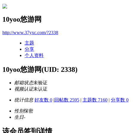
10yoo悠游网
http://www.37yxc.com/?2338
主题
分享
个人资料
10yoo悠游网
(UID: 2338)
邮箱状态
未验证
视频认证
未认证
统计信息
好友数 0
|
回帖数 2595
|
主题数 7160
|
分享数 0
性别
保密
生日
-
该会员签到详情