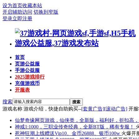
设为首页
收藏本站
开启辅助访问
切换到窄版
登录
立即注册
首页
页游公益服
手游公益服
2025游戏排行
充值游戏币
开服表
搜索
搜索
游戏名称
游戏介绍，快捷自助购买--
[套黄广告]
[滚动广告]
开服
仙梦奇缘
网页游戏，仙侠类，全新版，福利好，折扣高，
神戒
1:1000，三职业传奇经典，全新BT版，稀有专服！
死神狂潮
上线赠送Vip10、金币26888、银币100w
火爆开