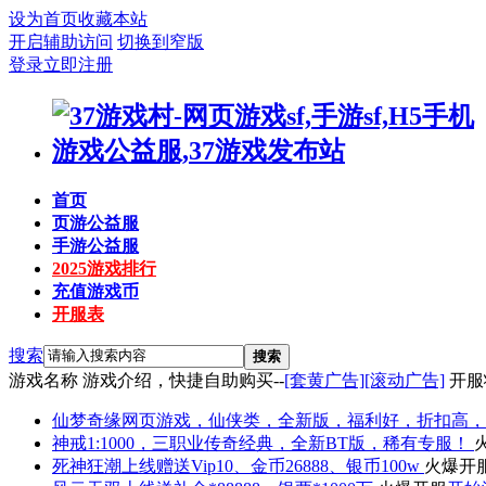
设为首页
收藏本站
开启辅助访问
切换到窄版
登录
立即注册
首页
页游公益服
手游公益服
2025游戏排行
充值游戏币
开服表
搜索
搜索
游戏名称
游戏介绍，快捷自助购买--
[套黄广告]
[滚动广告]
开服
仙梦奇缘
网页游戏，仙侠类，全新版，福利好，折扣高，
神戒
1:1000，三职业传奇经典，全新BT版，稀有专服！
死神狂潮
上线赠送Vip10、金币26888、银币100w
火爆开