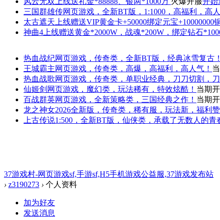
风云无双
上线送礼金*88888、银两*1000万
火爆开服
开始
三国群雄传
网页游戏，全新BT版，1:1000，高福利，高
太古遮天
上线赠送VIP黄金卡+50000绑定元宝+1000000
神曲4
上线赠送黄金*2000W，战魂*200W，绑定钻石*100
热血战纪
网页游戏，传奇类，全新BT版，经典冰雪复古
王城霸主
网页游戏，传奇类，高爆，高福利，高人气！
当
热血战歌
网页游戏，传奇类，单职业经典，刀刀切割，刀
仙姬剑
网页游戏，魔幻类，玩法稀有，特效炫酷！
当期开
百战群英
网页游戏，全新策略类，三国经典之作！
当期开
龙之神女
2026全新版，传奇类，稀有服，玩法新，福利
上古传说
1:500，全新BT版，仙侠类，承载了无数人的
37游戏村-网页游戏sf,手游sf,H5手机游戏公益服,37游戏发布站
›
z3190273
›
个人资料
加为好友
发送消息