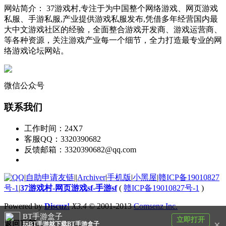
网站简介： 37游戏村,专注于为中国整个网络游戏、网页游戏
私服、手游私服,产业提供游戏私服发布,凭借多年经营国内最
大中文游戏社区的经验，全面整合游戏开发商、游戏运营商、
等各种资源，关注游戏产业每一个细节，全力打造最专业的网
络游戏论坛网站。
微信公众号
联系我们
工作时间：24X7
客服QQ：3320390682
反馈邮箱：3320390682@qq.com
|
自助申请友链
|
|
Archiver
|
手机版
|
小黑屋
|
赣ICP备19010827
号-1
|
37游戏村-网页游戏sf-手游sf
(
赣ICP备19010827号-1
)
Powered by
Discuz!
X3.4
© 2001-2013
Comsenz Inc.
BT手游盒子
立即打开
×
返回顶部
玩BT手游就下载BT手游盒子