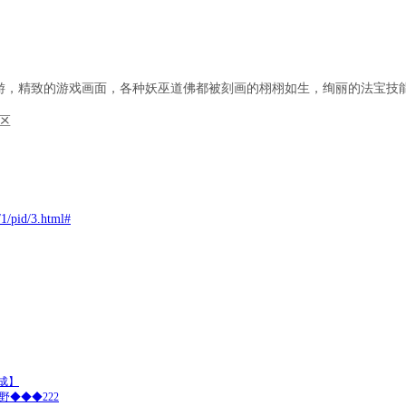
游，精致的游戏画面，各种妖巫道佛都被刻画的栩栩如生，绚丽的法宝技
开区
/1/pid/3.html#
成】
野◆◆◆222