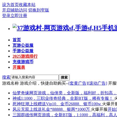
设为首页
收藏本站
开启辅助访问
切换到窄版
登录
立即注册
首页
页游公益服
手游公益服
2025游戏排行
充值游戏币
开服表
搜索
搜索
游戏名称
游戏介绍，快捷自助购买--
[套黄广告]
[滚动广告]
开服
仙梦奇缘
网页游戏，仙侠类，全新版，福利好，折扣高，
神戒
1:1000，三职业传奇经典，全新BT版，稀有专服！
死神狂潮
上线赠送Vip10、金币26888、银币100w
火爆开
风云无双
上线送礼金*88888、银两*1000万
火爆开服
开始
三国群雄传
网页游戏，全新BT版，1:1000，高福利，高