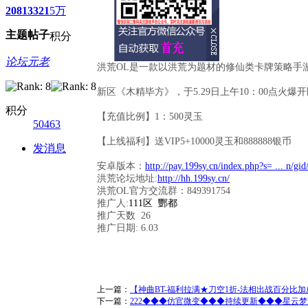
2081
3321
5万
主题
帖子
积分
论坛元老
洪荒OL是一款以洪荒为题材的修仙类卡牌策略手
新区《木精毕方》，于5.29日上午10：00点火爆
积分
【充值比例】1：500灵玉
50463
【上线福利】送VIP5+10000灵玉和888888银币
发消息
安卓版本：
http://pay.199sy.cn/index.php?s= ... n/gid
洪荒论坛地址:
http://hh.199sy.cn/
洪荒OL官方交流群：849391754
推广人:
111区 酆都
推广天数 26
推广日期: 6.03
上一篇：
【神曲BT-福利拉满★刀空1折-法相出战百分比加
下一篇：
222◆◆◆仿官微变◆◆◆持续更新◆◆◆星云梦