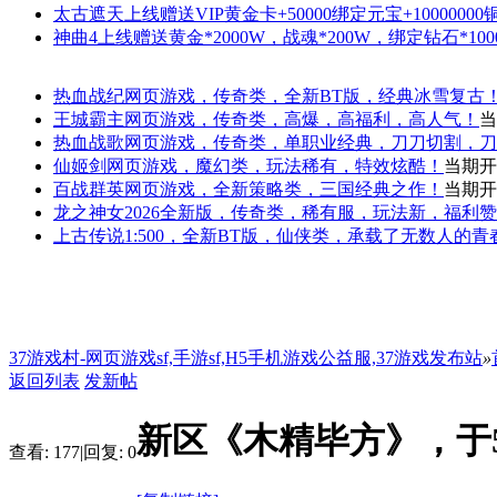
太古遮天
上线赠送VIP黄金卡+50000绑定元宝+1000000
神曲4
上线赠送黄金*2000W，战魂*200W，绑定钻石*100
热血战纪
网页游戏，传奇类，全新BT版，经典冰雪复古
王城霸主
网页游戏，传奇类，高爆，高福利，高人气！
当
热血战歌
网页游戏，传奇类，单职业经典，刀刀切割，刀
仙姬剑
网页游戏，魔幻类，玩法稀有，特效炫酷！
当期开
百战群英
网页游戏，全新策略类，三国经典之作！
当期开
龙之神女
2026全新版，传奇类，稀有服，玩法新，福利
上古传说
1:500，全新BT版，仙侠类，承载了无数人的
37游戏村-网页游戏sf,手游sf,H5手机游戏公益服,37游戏发布站
»
返回列表
发新帖
新区《木精毕方》，于5
查看:
177
|
回复:
0