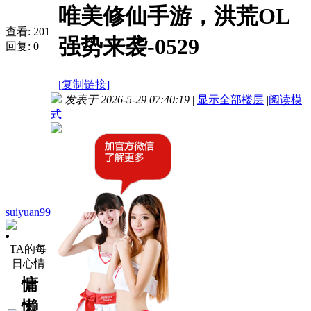
唯美修仙手游，洪荒OL
查看:
201
|
强势来袭-0529
回复:
0
[复制链接]
发表于 2026-5-29 07:40:19
|
显示全部楼层
|
阅读模
式
suiyuan99
TA的每
日心情
慵
懒