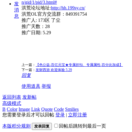
n/gid/1/pid/3.html#
发
洪荒论坛地址:
http://hh.199sy.cn/
消
洪荒OL官方交流群：849391754
息
推广人: 173区 了尘
推广天数：28
推广日期: 5.29
上一篇：
【色公益-百亿元宝★专属折扣、专属属性-百分比加成】
下一篇：
发财西游 欢迎体验 5.29
回复
使用道具
举报
返回列表
发新帖
高级模式
B
Color
Image
Link
Quote
Code
Smilies
您需要登录后才可以回帖
登录
|
立即注册
本版积分规则
回帖后跳转到最后一页
发表回复