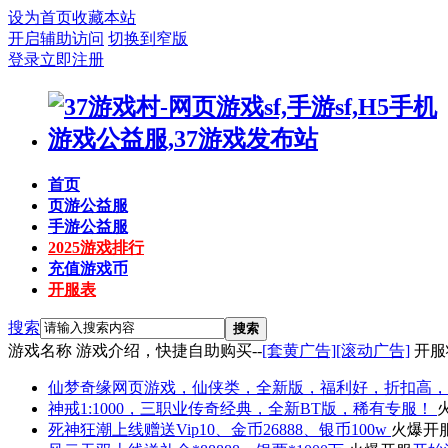
设为首页
收藏本站
开启辅助访问
切换到窄版
登录
立即注册
首页
页游公益服
手游公益服
2025游戏排行
充值游戏币
开服表
搜索
搜索
游戏名称
游戏介绍，快捷自助购买--
[套黄广告]
[滚动广告]
开服
仙梦奇缘
网页游戏，仙侠类，全新版，福利好，折扣高，
神戒
1:1000，三职业传奇经典，全新BT版，稀有专服！
死神狂潮
上线赠送Vip10、金币26888、银币100w
火爆开