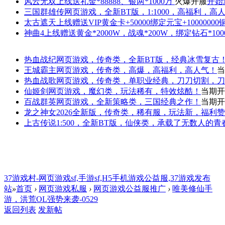
风云无双
上线送礼金*88888、银两*1000万
火爆开服
开始
三国群雄传
网页游戏，全新BT版，1:1000，高福利，高
太古遮天
上线赠送VIP黄金卡+50000绑定元宝+1000000
神曲4
上线赠送黄金*2000W，战魂*200W，绑定钻石*100
热血战纪
网页游戏，传奇类，全新BT版，经典冰雪复古
王城霸主
网页游戏，传奇类，高爆，高福利，高人气！
当
热血战歌
网页游戏，传奇类，单职业经典，刀刀切割，刀
仙姬剑
网页游戏，魔幻类，玩法稀有，特效炫酷！
当期开
百战群英
网页游戏，全新策略类，三国经典之作！
当期开
龙之神女
2026全新版，传奇类，稀有服，玩法新，福利
上古传说
1:500，全新BT版，仙侠类，承载了无数人的
37游戏村-网页游戏sf,手游sf,H5手机游戏公益服,37游戏发布
站
»
首页
›
网页游戏私服
›
网页游戏公益服推广
›
唯美修仙手
游，洪荒OL强势来袭-0529
返回列表
发新帖