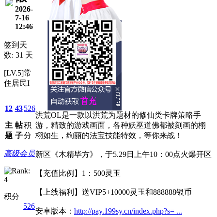
2026-
7-16
12:46
签到天
数: 31 天
[LV.5]常
住居民I
12
43
526
洪荒OL是一款以洪荒为题材的修仙类卡牌策略手
主
帖
积
游，精致的游戏画面，各种妖巫道佛都被刻画的栩
题
子
分
栩如生，绚丽的法宝技能特效，等你来战！
高级会员
新区《木精毕方》，于5.29日上午10：00点火爆开区
【充值比例】1：500灵玉
【上线福利】送VIP5+10000灵玉和888888银币
积分
526
安卓版本：
http://pay.199sy.cn/index.php?s= ...