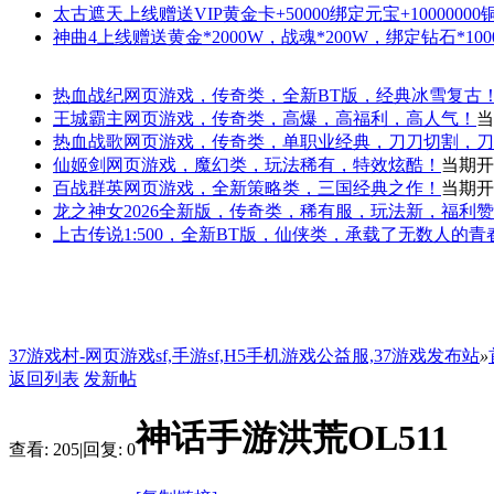
太古遮天
上线赠送VIP黄金卡+50000绑定元宝+1000000
神曲4
上线赠送黄金*2000W，战魂*200W，绑定钻石*100
热血战纪
网页游戏，传奇类，全新BT版，经典冰雪复古
王城霸主
网页游戏，传奇类，高爆，高福利，高人气！
当
热血战歌
网页游戏，传奇类，单职业经典，刀刀切割，刀
仙姬剑
网页游戏，魔幻类，玩法稀有，特效炫酷！
当期开
百战群英
网页游戏，全新策略类，三国经典之作！
当期开
龙之神女
2026全新版，传奇类，稀有服，玩法新，福利
上古传说
1:500，全新BT版，仙侠类，承载了无数人的
37游戏村-网页游戏sf,手游sf,H5手机游戏公益服,37游戏发布站
»
返回列表
发新帖
神话手游洪荒OL511
查看:
205
|
回复:
0