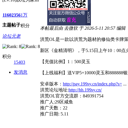
1160
2356
1万
主题
帖子
积分
本帖最后由 去微软 于 2026-5-11 20:57 编辑
论坛元老
洪荒OL是一款以洪荒为题材的修仙类卡牌
新区《金精清明》，于5.15日上午10：00
积分
【充值比例】1：500灵玉
15403
发消息
【上线福利】送VIP5+10000灵玉和888888
安卓版本：
http://pay.199sy.cn/index.php?s=
...
洪荒论坛地址:
http://hh.199sy.cn/
洪荒OL官方交流群：849391754
推广人:29区咸鱼
推广天数：22
推广日期: 5.11