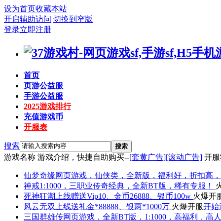
设为首页
收藏本站
开启辅助访问
切换到窄版
登录
立即注册
首页
页游公益服
手游公益服
2025游戏排行
充值游戏币
开服表
搜索
搜索
游戏名称
游戏介绍，快捷自助购买--
[套黄广告]
[滚动广告]
开服
仙梦奇缘
网页游戏，仙侠类，全新版，福利好，折扣高，
神戒
1:1000，三职业传奇经典，全新BT版，稀有专服！
死神狂潮
上线赠送Vip10、金币26888、银币100w
火爆开
风云无双
上线送礼金*88888、银两*1000万
火爆开服
开始
三国群雄传
网页游戏，全新BT版，1:1000，高福利，高