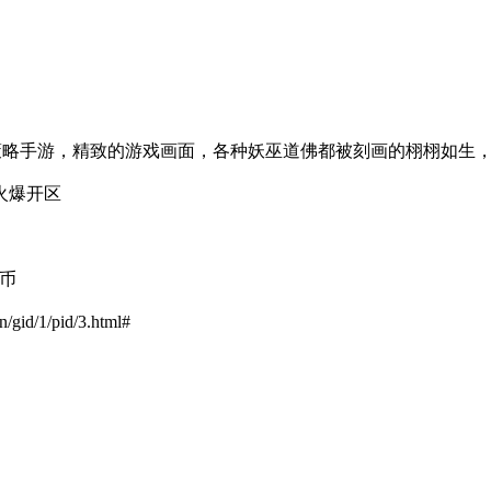
策略手游，精致的游戏画面，各种妖巫道佛都被刻画的栩栩如生
点火爆开区
银币
 n/gid/1/pid/3.html#