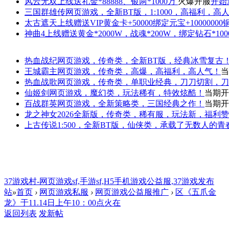
风云无双
上线送礼金*88888、银两*1000万
火爆开服
开始
三国群雄传
网页游戏，全新BT版，1:1000，高福利，高
太古遮天
上线赠送VIP黄金卡+50000绑定元宝+1000000
神曲4
上线赠送黄金*2000W，战魂*200W，绑定钻石*100
热血战纪
网页游戏，传奇类，全新BT版，经典冰雪复古
王城霸主
网页游戏，传奇类，高爆，高福利，高人气！
当
热血战歌
网页游戏，传奇类，单职业经典，刀刀切割，刀
仙姬剑
网页游戏，魔幻类，玩法稀有，特效炫酷！
当期开
百战群英
网页游戏，全新策略类，三国经典之作！
当期开
龙之神女
2026全新版，传奇类，稀有服，玩法新，福利
上古传说
1:500，全新BT版，仙侠类，承载了无数人的
37游戏村-网页游戏sf,手游sf,H5手机游戏公益服,37游戏发布
站
»
首页
›
网页游戏私服
›
网页游戏公益服推广
›
区《五爪金
龙》于11.14日上午10：00点火在
返回列表
发新帖