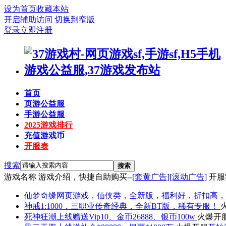
设为首页
收藏本站
开启辅助访问
切换到窄版
登录
立即注册
首页
页游公益服
手游公益服
2025游戏排行
充值游戏币
开服表
搜索
搜索
游戏名称
游戏介绍，快捷自助购买--
[套黄广告]
[滚动广告]
开服
仙梦奇缘
网页游戏，仙侠类，全新版，福利好，折扣高，
神戒
1:1000，三职业传奇经典，全新BT版，稀有专服！
死神狂潮
上线赠送Vip10、金币26888、银币100w
火爆开