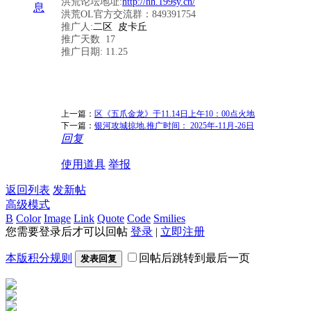
洪荒论坛地址:
http://hh.199sy.cn/
息
洪荒OL官方交流群：849391754
推广人:
二区 皮卡丘
推广天数 17
推广日期: 11.25
上一篇：
区《五爪金龙》于11.14日上午10：00点火地
下一篇：
银河攻城掠地.推广时间： 2025年-11月-26日
回复
使用道具
举报
返回列表
发新帖
高级模式
B
Color
Image
Link
Quote
Code
Smilies
您需要登录后才可以回帖
登录
|
立即注册
本版积分规则
回帖后跳转到最后一页
发表回复