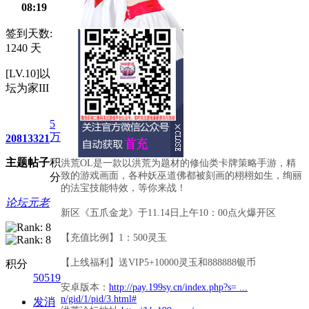
08:19
签到天数:
1240 天
[LV.10]以
坛为家III
5
万
2081
3321
主题
帖子
积
洪荒OL是一款以洪荒为题材的修仙类卡牌策略手游，精
致的游戏画面，各种妖巫道佛都被刻画的栩栩如生，绚丽
分
的法宝技能特效，等你来战！
论坛元老
新区《五爪金龙》于11.14日上午10：00点火爆开区
【充值比例】1：500灵玉
【上线福利】送VIP5+10000灵玉和888888银币
积分
50519
安卓版本：
http://pay.199sy.cn/index.php?s= ...
n/gid/1/pid/3.html#
发消