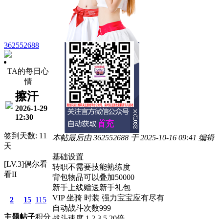
362552688
TA的每日心
情
擦汗
2026-1-29
12:30
签到天数: 11
本帖最后由 362552688 于 2025-10-16 09:41 编辑
天
基础设置
[LV.3]偶尔看
转职不需要技能熟练度
看II
背包物品可以叠加50000
新手上线赠送新手礼包
VIP 坐骑 时装 强力宝宝应有尽有
2
15
115
自动战斗次数999
主题
帖子
积分
战斗速度 1 2 3 5 20倍