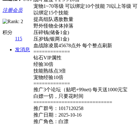
宠物1~70等级 可以绑定10个技能 70以上等级 可
注册会员
以绑定15个技能
提高组队遇敌数量
野外怪物全体掉落
积分
压碎钱(储备1金)
115
压岁钱(银两1金)
血战除凌晨45678点外 每个整点刷新
发消息
=============
钻石VIP属性
经验30倍
技能熟练点3倍
宠物经验10倍
=============
推广3个论坛（贴吧+99net) 每天送1000元宝
白嫖一切，只要花时间
============================
推广群号：1017120258
推广日期：2025-10-16
推广角色：白漂