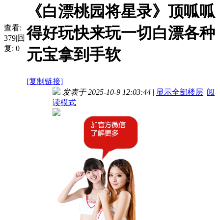
《白漂桃园将星录》顶呱呱
查看:
得好玩快来玩一切白漂各种
379
|
回
复:
0
元宝拿到手软
[复制链接]
发表于 2025-10-9 12:03:44
|
显示全部楼层
|
阅
读模式