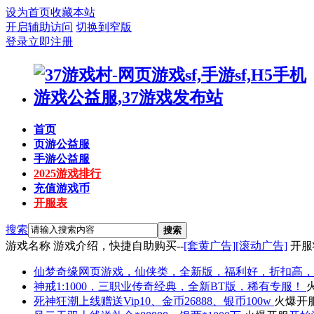
设为首页
收藏本站
开启辅助访问
切换到窄版
登录
立即注册
首页
页游公益服
手游公益服
2025游戏排行
充值游戏币
开服表
搜索
搜索
游戏名称
游戏介绍，快捷自助购买--
[套黄广告]
[滚动广告]
开服
仙梦奇缘
网页游戏，仙侠类，全新版，福利好，折扣高，
神戒
1:1000，三职业传奇经典，全新BT版，稀有专服！
死神狂潮
上线赠送Vip10、金币26888、银币100w
火爆开