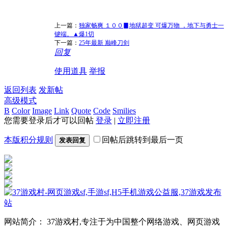
上一篇：
独家畅爽 １００▊地狱超变 可爆万物 ，地下与勇士一
键端。▲爆1切
下一篇：
25年最新 巅峰刀剑
回复
使用道具
举报
返回列表
发新帖
高级模式
B
Color
Image
Link
Quote
Code
Smilies
您需要登录后才可以回帖
登录
|
立即注册
本版积分规则
回帖后跳转到最后一页
发表回复
网站简介： 37游戏村,专注于为中国整个网络游戏、网页游戏