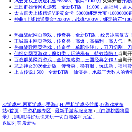
风云无双
上线送礼金*88888、银两*1000万
火爆开服
开始
三国群雄传
网页游戏，全新BT版，1:1000，高福利，高
太古遮天
上线赠送VIP黄金卡+50000绑定元宝+1000000
神曲4
上线赠送黄金*2000W，战魂*200W，绑定钻石*100
热血战纪
网页游戏，传奇类，全新BT版，经典冰雪复古
王城霸主
网页游戏，传奇类，高爆，高福利，高人气！
当
热血战歌
网页游戏，传奇类，单职业经典，刀刀切割，刀
仙姬剑
网页游戏，魔幻类，玩法稀有，特效炫酷！
当期开
百战群英
网页游戏，全新策略类，三国经典之作！
当期开
龙之神女
2026全新版，传奇类，稀有服，玩法新，福利
上古传说
1:500，全新BT版，仙侠类，承载了无数人的
37游戏村-网页游戏sf,手游sf,H5手机游戏公益服,37游戏发布
站
»
首页
›
手游私服专区
›
最新手游私服发布
›
《白漂桃园将星
录》顶呱呱得好玩快来玩一切白漂各种元宝 ...
返回列表
发新帖