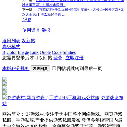
域永恒官网〗〖魔域永恒网...
下一篇：
【狩猎幻想+千军纵横+暗黑封魔录+上古传说+风云无双+无
双之王1折】等22新区全送 ...
回复
使用道具
举报
返回列表
发新帖
高级模式
B
Color
Image
Link
Quote
Code
Smilies
您需要登录后才可以回帖
登录
|
立即注册
本版积分规则
回帖后跳转到最后一页
发表回复
网站简介： 37游戏村,专注于为中国整个网络游戏、网页游戏
私服、手游私服,产业提供游戏私服发布,凭借多年经营国内最
大中文游戏社区的经验，全面整合游戏开发商、游戏运营商、