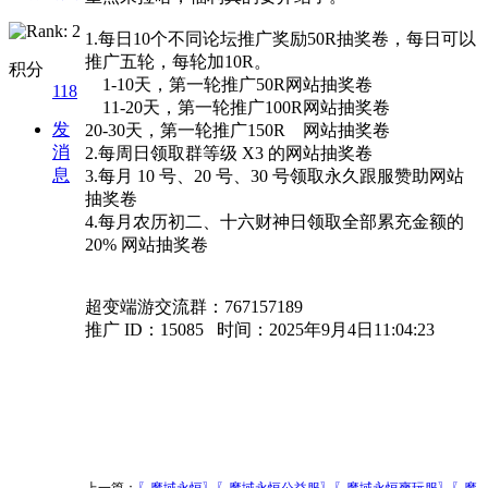
1.每日10个不同论坛推广奖励50R抽奖卷，每日可以
推广五轮，每轮加10R。
积分
1-10天，第一轮推广50R网站抽奖卷
118
11-20天，第一轮推广100R网站抽奖卷
发
20-30天，第一轮推广150R 网站抽奖卷
消
2.每周日领取群等级 X3 的网站抽奖卷
息
3.每月 10 号、20 号、30 号领取永久跟服赞助网站
抽奖卷
4.每月农历初二、十六财神日领取全部累充金额的
20% 网站抽奖卷
超变端游交流群：767157189
推广 ID：15085 时间：2025年9月4日11:04:23
上一篇：
〖魔域永恒〗〖魔域永恒公益服〗〖魔域永恒爽玩服〗〖魔