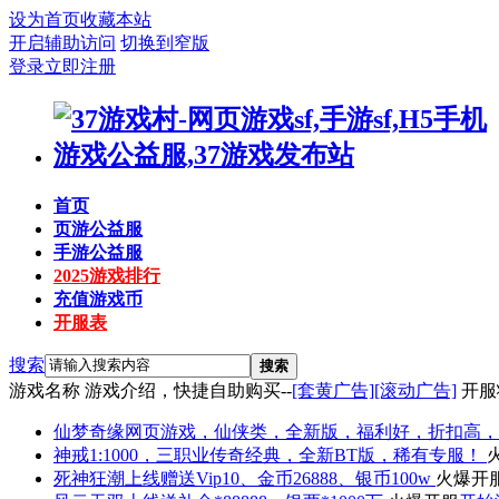
设为首页
收藏本站
开启辅助访问
切换到窄版
登录
立即注册
首页
页游公益服
手游公益服
2025游戏排行
充值游戏币
开服表
搜索
搜索
游戏名称
游戏介绍，快捷自助购买--
[套黄广告]
[滚动广告]
开服
仙梦奇缘
网页游戏，仙侠类，全新版，福利好，折扣高，
神戒
1:1000，三职业传奇经典，全新BT版，稀有专服！
死神狂潮
上线赠送Vip10、金币26888、银币100w
火爆开