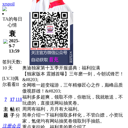
xrspoil
TA的每日
心情
衰
2025-
9-7
13:59
签到天数:
10 天
奥迪独家第十五季开服盛典：福利拉满
【独家版本 震撼首曝】三年磨一剑，今朝试锋芒！
[LV.3]偶
&#8203;
尔看看II
全网唯一超变端游，三年精修匠心之作，巅峰品质
傲视群雄！&#8203;
福利多多超爽，领取不停，你敢玩，我就敢送，不
7
17
118
玩虚的，直接送网站抽奖卷。
周周有福利，月月有大福利。
主
帖
积
简单介绍一下福利领取多样化，不管白嫖，小资玩
题
子
分
家，氪佬均有网站抽奖卷领取到手抽筋。
注册会员
重点来拉哈，福利真的要介绍了。