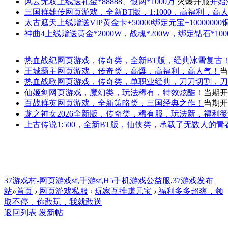
风云无双
上线送礼金*88888、银两*1000万
火爆开服
开始
三国群雄传
网页游戏，全新BT版，1:1000，高福利，高
太古遮天
上线赠送VIP黄金卡+50000绑定元宝+1000000
神曲4
上线赠送黄金*2000W，战魂*200W，绑定钻石*100
热血战纪
网页游戏，传奇类，全新BT版，经典冰雪复古
王城霸主
网页游戏，传奇类，高爆，高福利，高人气！
当
热血战歌
网页游戏，传奇类，单职业经典，刀刀切割，刀
仙姬剑
网页游戏，魔幻类，玩法稀有，特效炫酷！
当期开
百战群英
网页游戏，全新策略类，三国经典之作！
当期开
龙之神女
2026全新版，传奇类，稀有服，玩法新，福利
上古传说
1:500，全新BT版，仙侠类，承载了无数人的
37游戏村-网页游戏sf,手游sf,H5手机游戏公益服,37游戏发布
站
»
首页
›
网页游戏私服
›
玩家互推赚元宝
›
福利多多超爽，领
取不停，你敢玩，我就敢送
返回列表
发新帖