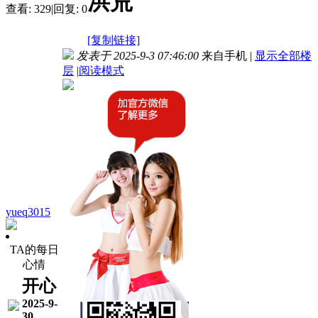
洪荒
查看:
329
|
回复:
0
[复制链接]
发表于 2025-9-3 07:46:00
来自手机
|
显示全部楼
层
|
阅读模式
yueq3015
TA的每日
心情
开心
2025-9-
30