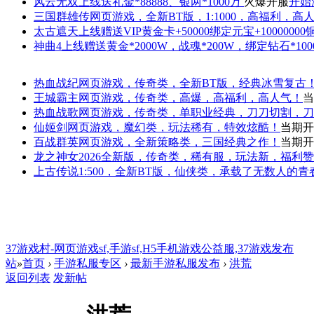
风云无双
上线送礼金*88888、银两*1000万
火爆开服
开始
三国群雄传
网页游戏，全新BT版，1:1000，高福利，高
太古遮天
上线赠送VIP黄金卡+50000绑定元宝+1000000
神曲4
上线赠送黄金*2000W，战魂*200W，绑定钻石*100
热血战纪
网页游戏，传奇类，全新BT版，经典冰雪复古
王城霸主
网页游戏，传奇类，高爆，高福利，高人气！
当
热血战歌
网页游戏，传奇类，单职业经典，刀刀切割，刀
仙姬剑
网页游戏，魔幻类，玩法稀有，特效炫酷！
当期开
百战群英
网页游戏，全新策略类，三国经典之作！
当期开
龙之神女
2026全新版，传奇类，稀有服，玩法新，福利
上古传说
1:500，全新BT版，仙侠类，承载了无数人的
37游戏村-网页游戏sf,手游sf,H5手机游戏公益服,37游戏发布
站
»
首页
›
手游私服专区
›
最新手游私服发布
›
洪荒
返回列表
发新帖