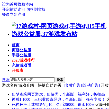
设为首页
收藏本站
开启辅助访问
切换到窄版
登录
立即注册
首页
页游公益服
手游公益服
2025游戏排行
充值游戏币
开服表
搜索
搜索
游戏名称
游戏介绍，快捷自助购买--
[套黄广告]
[滚动广告]
开服
仙梦奇缘
网页游戏，仙侠类，全新版，福利好，折扣高，
神戒
1:1000，三职业传奇经典，全新BT版，稀有专服！
死神狂潮
上线赠送Vip10、金币26888、银币100w
火爆开