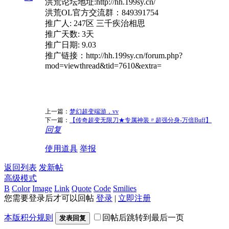
洪荒论坛地址:http://hh.199sy.cn/
洪荒OL官方交流群：849391754
推广人: 247区 三千疾治相思
推广天数: 3天
推广日期: 9.03
推广链接：http://hh.199sy.cn/forum.php?
mod=viewthread&tid=7610&extra=
上一篇：
梦幻超变端游，vv
下一篇：
【传奇超变无限刀★专属神装〃超强分身-万倍Buff】
回复
使用道具
举报
返回列表
发新帖
高级模式
B
Color
Image
Link
Quote
Code
Smilies
您需要登录后才可以回帖
登录
|
立即注册
本版积分规则
回帖后跳转到最后一页
发表回复