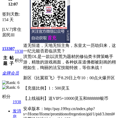
12:07
签到天数:
154 天
[LV.7]常住
居民III
道无恒道，天地无恒主角，东皇太一历劫归来，这
153
307
一纪元能否君临洪荒？
1938
洪荒OL是一款以洪荒为题材的修仙类卡牌策略手
主
帖
积分
游，精致的游戏画面，各种妖巫道佛都被刻画的栩
题
子
栩如生，绚丽的法宝技能特效，等你来战！
金牌会员
新区《比翼双飞》于8.29日上午10：00点火爆开区
【充值比例】1：500灵玉
积分
【上线福利】送VIP5+10000灵玉和888888银币
1938
安卓版本：http://pay.199sy.cn/index.php?
发消
s=/Home/Home/promitionofregestion/gid/1/pid/3.html#
息