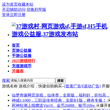
设为首页
收藏本站
开启辅助访问
切换到窄版
登录
立即注册
首页
页游公益服
手游公益服
2025游戏排行
充值游戏币
开服表
搜索
搜索
游戏名称
游戏介绍，快捷自助购买--
[套黄广告]
[滚动广告]
开服
仙梦奇缘
网页游戏，仙侠类，全新版，福利好，折扣高，
神戒
1:1000，三职业传奇经典，全新BT版，稀有专服！
死神狂潮
上线赠送Vip10、金币26888、银币100w
火爆开