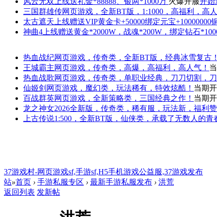
风云无双
上线送礼金*88888、银两*1000万
火爆开服
开始
三国群雄传
网页游戏，全新BT版，1:1000，高福利，高
太古遮天
上线赠送VIP黄金卡+50000绑定元宝+1000000
神曲4
上线赠送黄金*2000W，战魂*200W，绑定钻石*100
热血战纪
网页游戏，传奇类，全新BT版，经典冰雪复古
王城霸主
网页游戏，传奇类，高爆，高福利，高人气！
当
热血战歌
网页游戏，传奇类，单职业经典，刀刀切割，刀
仙姬剑
网页游戏，魔幻类，玩法稀有，特效炫酷！
当期开
百战群英
网页游戏，全新策略类，三国经典之作！
当期开
龙之神女
2026全新版，传奇类，稀有服，玩法新，福利
上古传说
1:500，全新BT版，仙侠类，承载了无数人的
37游戏村-网页游戏sf,手游sf,H5手机游戏公益服,37游戏发布
站
»
首页
›
手游私服专区
›
最新手游私服发布
›
洪荒
返回列表
发新帖