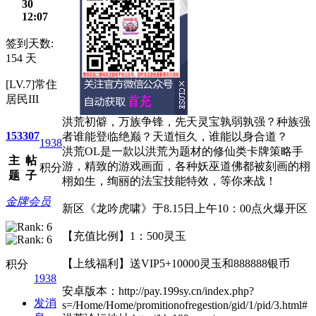
30
12:07
签到天数:
154 天
[LV.7]常住
居民III
洪荒初僻，万族争锋，先天灵宝孰弱孰强？种族强
153
307
者谁能登临绝巅？天道恒久，谁能以身合道？
1938
洪荒OL是一款以洪荒为题材的修仙类卡牌策略手
主
帖
游，精致的游戏画面，各种妖巫道佛都被刻画的栩
积分
题
子
栩如生，绚丽的法宝技能特效，等你来战！
金牌会员
新区《龙吟虎啸》于8.15日上午10：00点火爆开区
【充值比例】1：500灵玉
【上线福利】送VIP5+10000灵玉和888888银币
积分
1938
安卓版本：http://pay.199sy.cn/index.php?
发消
s=/Home/Home/promitionofregestion/gid/1/pid/3.html#