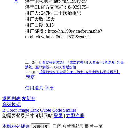
息
洪荒论坛地址:http://hh.199sy.cn/
洪荒OL官方交流群：849391754
推广人: 247区 三千疾治相思
推广天数: 15天
推广日期: 8.15
推广链接：http://hh.199sy.cn/forum.php?
mod=viewthread&tid=7592&extra=
上一篇：
〖百款稀有页游〗『龙之女神+开天西游+传奇岁月+异兽
洪荒』至尊满级vip+永久百返折扣
下一篇：
【最新传奇王城霸主★一秒十刀-原汁原味-千倍爆率】
回复
使用道具
举报
返回列表
发新帖
高级模式
B
Color
Image
Link
Quote
Code
Smilies
您需要登录后才可以回帖
登录
|
立即注册
本版积分规则
回帖后跳转到最后一页
发表回复