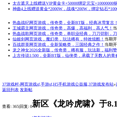
太古遮天
上线赠送VIP黄金卡+50000绑定元宝+1000000
神曲4
上线赠送黄金*2000W，战魂*200W，绑定钻石*100
热血战纪
网页游戏，传奇类，全新BT版，经典冰雪复古
王城霸主
网页游戏，传奇类，高爆，高福利，高人气！
当
热血战歌
网页游戏，传奇类，单职业经典，刀刀切割，刀
仙姬剑
网页游戏，魔幻类，玩法稀有，特效炫酷！
当期开
百战群英
网页游戏，全新策略类，三国经典之作！
当期开
龙之神女
2026全新版，传奇类，稀有服，玩法新，福利
上古传说
1:500，全新BT版，仙侠类，承载了无数人的
37游戏村-网页游戏sf,手游sf,H5手机游戏公益服,37游戏发布站
»
返回列表
发新帖
新区《龙吟虎啸》于8.1
查看:
365
|
回复:
0