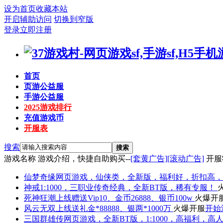
设为首页
收藏本站
开启辅助访问
切换到窄版
登录
立即注册
首页
页游公益服
手游公益服
2025游戏排行
充值游戏币
开服表
搜索
搜索
游戏名称
游戏介绍，快捷自助购买--
[套黄广告]
[滚动广告]
开服
仙梦奇缘
网页游戏，仙侠类，全新版，福利好，折扣高，
神戒
1:1000，三职业传奇经典，全新BT版，稀有专服！
死神狂潮
上线赠送Vip10、金币26888、银币100w
火爆开
风云无双
上线送礼金*88888、银两*1000万
火爆开服
开始
三国群雄传
网页游戏，全新BT版，1:1000，高福利，高