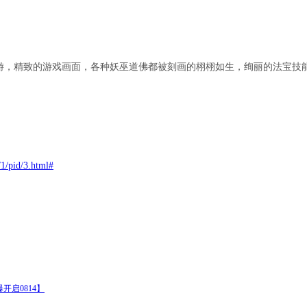
游，精致的游戏画面，各种妖巫道佛都被刻画的栩栩如生，绚丽的法宝技
/1/pid/3.html#
启0814】