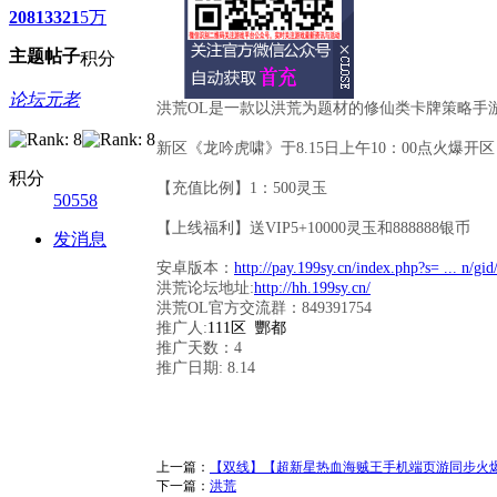
2081
3321
5万
主题
帖子
积分
论坛元老
洪荒OL是一款以洪荒为题材的修仙类卡牌策略手
新区《龙吟虎啸》于8.15日上午10：00点火爆开区
积分
【充值比例】1：500灵玉
50558
【上线福利】送VIP5+10000灵玉和888888银币
发消息
安卓版本：
http://pay.199sy.cn/index.php?s= ... n/gid
洪荒论坛地址:
http://hh.199sy.cn/
洪荒OL官方交流群：849391754
推广人:
111区 酆都
推广天数：4
推广日期: 8.14
上一篇：
【双线】【超新星热血海贼王手机端页游同步火爆开
下一篇：
洪荒