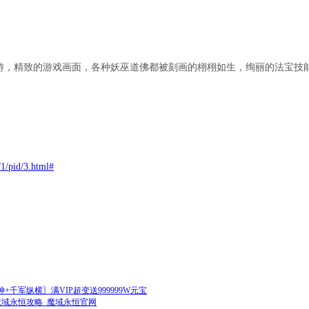
游，精致的游戏画面，各种妖巫道佛都被刻画的栩栩如生，绚丽的法宝技
/1/pid/3.html#
千军纵横〗满VIP超变送999999W元宝
魔域永恒攻略_魔域永恒官网