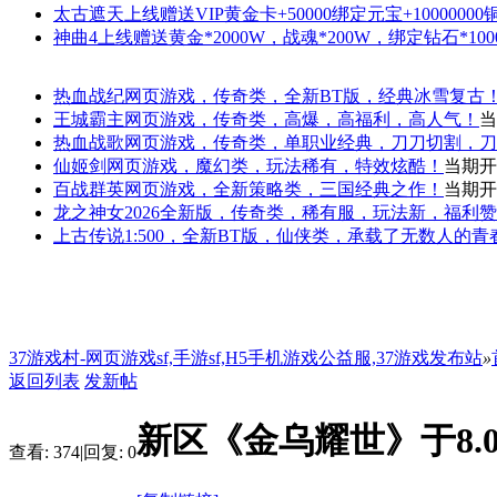
太古遮天
上线赠送VIP黄金卡+50000绑定元宝+1000000
神曲4
上线赠送黄金*2000W，战魂*200W，绑定钻石*100
热血战纪
网页游戏，传奇类，全新BT版，经典冰雪复古
王城霸主
网页游戏，传奇类，高爆，高福利，高人气！
当
热血战歌
网页游戏，传奇类，单职业经典，刀刀切割，刀
仙姬剑
网页游戏，魔幻类，玩法稀有，特效炫酷！
当期开
百战群英
网页游戏，全新策略类，三国经典之作！
当期开
龙之神女
2026全新版，传奇类，稀有服，玩法新，福利
上古传说
1:500，全新BT版，仙侠类，承载了无数人的
37游戏村-网页游戏sf,手游sf,H5手机游戏公益服,37游戏发布站
»
返回列表
发新帖
新区《金乌耀世》于8.
查看:
374
|
回复:
0