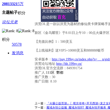
2081
3321
5万
主题
帖子
积分
论坛元老
洪荒OL是一款以洪荒为题材的修仙类卡牌策略手
新区《金乌耀世》于8.01日上午10：00点火爆开区
积分
【充值比例】1：500灵玉
50578
【上线福利】送VIP5+10000灵玉和888888银币
发消息
安卓版本：
http://pay.199sy.cn/index.php?s= ... n/gid
洪荒论坛地址:
http://hh.199sy.cn/
洪荒OL官方交流群：849391754
推广人:
111区 酆都
推广天数：30
推广日期: 8.10
上一篇：
『火爆公益页游』〖维京传奇+开天西游+龙之女神+
下一篇：
魔域永恒公益服_魔域永恒BT_魔域永恒开服表_