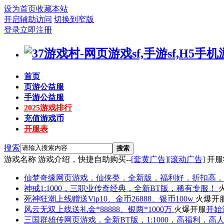
设为首页
收藏本站
开启辅助访问
切换到窄版
登录
立即注册
首页
页游公益服
手游公益服
2025游戏排行
充值游戏币
开服表
搜索
搜索
游戏名称
游戏介绍，快捷自助购买--
[套黄广告]
[滚动广告]
开服
仙梦奇缘
网页游戏，仙侠类，全新版，福利好，折扣高，
神戒
1:1000，三职业传奇经典，全新BT版，稀有专服！
死神狂潮
上线赠送Vip10、金币26888、银币100w
火爆开
风云无双
上线送礼金*88888、银两*1000万
火爆开服
开始
三国群雄传
网页游戏，全新BT版，1:1000，高福利，高