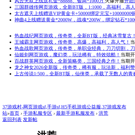
风云无双
上线送礼金*88888、银两*1000万
火爆开服
开始
三国群雄传
网页游戏，全新BT版，1:1000，高福利，高
太古遮天
上线赠送VIP黄金卡+50000绑定元宝+1000000
神曲4
上线赠送黄金*2000W，战魂*200W，绑定钻石*100
热血战纪
网页游戏，传奇类，全新BT版，经典冰雪复古
王城霸主
网页游戏，传奇类，高爆，高福利，高人气！
当
热血战歌
网页游戏，传奇类，单职业经典，刀刀切割，刀
仙姬剑
网页游戏，魔幻类，玩法稀有，特效炫酷！
当期开
百战群英
网页游戏，全新策略类，三国经典之作！
当期开
龙之神女
2026全新版，传奇类，稀有服，玩法新，福利
上古传说
1:500，全新BT版，仙侠类，承载了无数人的
37游戏村-网页游戏sf,手游sf,H5手机游戏公益服,37游戏发布
站
»
首页
›
手游私服专区
›
最新手游私服发布
›
洪荒
返回列表
发新帖