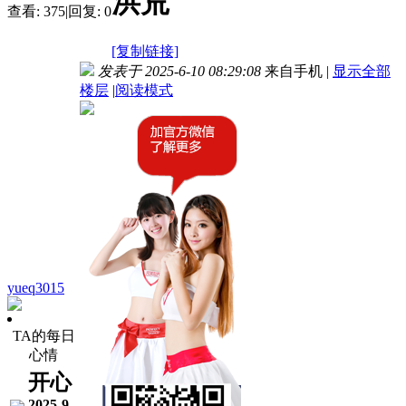
洪荒
查看:
375
|
回复:
0
[复制链接]
发表于 2025-6-10 08:29:08
来自手机
|
显示全部
楼层
|
阅读模式
yueq3015
TA的每日
心情
开心
2025-9-