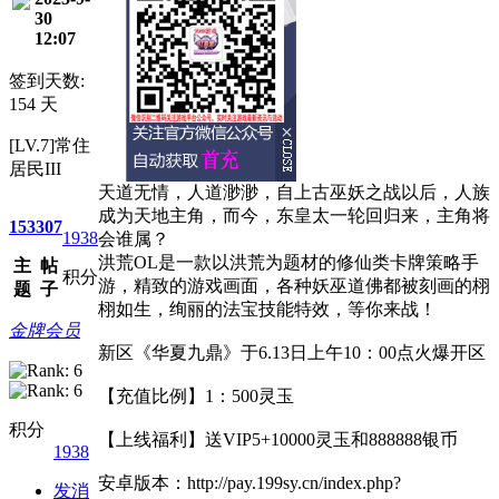
30
12:07
签到天数:
154 天
[LV.7]常住
居民III
天道无情，人道渺渺，自上古巫妖之战以后，人族
成为天地主角，而今，东皇太一轮回归来，主角将
153
307
1938
会谁属？
洪荒OL是一款以洪荒为题材的修仙类卡牌策略手
主
帖
积分
游，精致的游戏画面，各种妖巫道佛都被刻画的栩
题
子
栩如生，绚丽的法宝技能特效，等你来战！
金牌会员
新区《华夏九鼎》于6.13日上午10：00点火爆开区
【充值比例】1：500灵玉
积分
【上线福利】送VIP5+10000灵玉和888888银币
1938
安卓版本：http://pay.199sy.cn/index.php?
发消