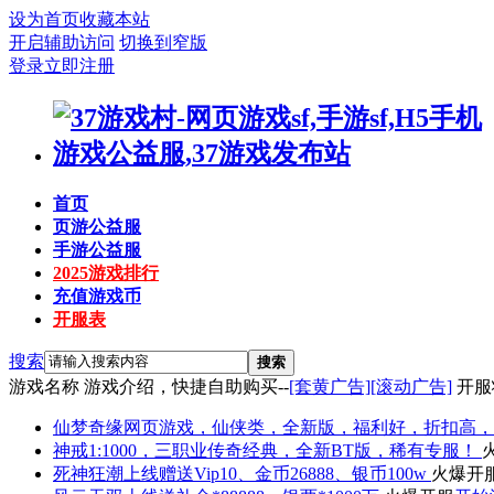
设为首页
收藏本站
开启辅助访问
切换到窄版
登录
立即注册
首页
页游公益服
手游公益服
2025游戏排行
充值游戏币
开服表
搜索
搜索
游戏名称
游戏介绍，快捷自助购买--
[套黄广告]
[滚动广告]
开服
仙梦奇缘
网页游戏，仙侠类，全新版，福利好，折扣高，
神戒
1:1000，三职业传奇经典，全新BT版，稀有专服！
死神狂潮
上线赠送Vip10、金币26888、银币100w
火爆开