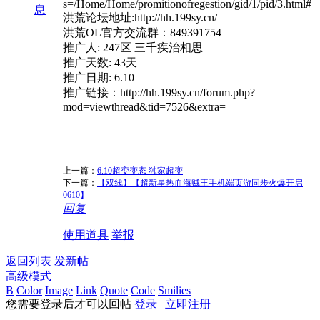
s=/Home/Home/promitionofregestion/gid/1/pid/3.html#
息
洪荒论坛地址:http://hh.199sy.cn/
洪荒OL官方交流群：849391754
推广人: 247区 三千疾治相思
推广天数: 43天
推广日期: 6.10
推广链接：http://hh.199sy.cn/forum.php?
mod=viewthread&tid=7526&extra=
上一篇：
6.10超变变态 独家超变
下一篇：
【双线】【超新星热血海贼王手机端页游同步火爆开启
0610】
回复
使用道具
举报
返回列表
发新帖
高级模式
B
Color
Image
Link
Quote
Code
Smilies
您需要登录后才可以回帖
登录
|
立即注册