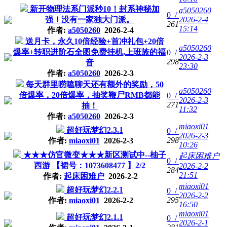
新开物理法系门派秒10！封系神秘加
a5050260
0 /
强！没有一家独大门派。
2026-2-4
261
15:14
作者:
a5050260
2026-2-4
送月卡，永久10倍经验+首冲礼包+20倍
a5050260
爆率+转职进阶石全图免费挂机,上班族的福
0 /
2026-2-3
298
音
23:30
作者:
a5050260
2026-2-3
每天群里唠嗑聊天还有额外的奖励，50
a5050260
倍爆率，20倍爆率，抽奖鞭尸RMB都能
0 /
2026-2-3
271
抽！
11:32
作者:
a5050260
2026-2-3
miaoxi01
超好玩梦幻2.3.1
0 /
2026-2-3
298
作者:
miaoxi01
2026-2-3
10:26
★★★仿官微变★★★新区测试中--柚子
起床困难户
0 /
西游 【裙号：1073608477 】2/2
2026-2-2
284
21:51
作者:
起床困难户
2026-2-2
miaoxi01
超好玩梦幻2.2.1
0 /
2026-2-2
295
作者:
miaoxi01
2026-2-2
16:50
miaoxi01
超好玩梦幻2.1.1
0 /
2026-2-1