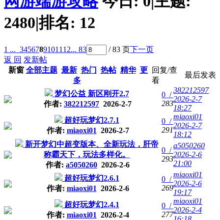
网游端游攻略
今日:
0
|
主题:
2480
|
排名:
12
1 ...
3
4
5
6
7
8
9
10
11
12
... 83
/ 83 页
下一页
返 回
发新帖
新窗
全部主题
最新
热门
热帖
精华
更
回复/查
最后发表
多
看
382212597
梦幻公益 新区刚开2.7
0 /
2026-2-7
283
作者:
382212597
2026-2-7
18:27
miaoxi01
超好玩梦幻2.7.1
0 /
2026-2-7
291
作者:
miaoxi01
2026-2-7
18:12
新开梦幻中超变版本、全新玩法，肝帝
a5050260
0 /
称霸天下，玩法多样化。
2026-2-6
293
21:00
作者:
a5050260
2026-2-6
miaoxi01
超好玩梦幻2.6.1
0 /
2026-2-6
269
作者:
miaoxi01
2026-2-6
19:17
miaoxi01
超好玩梦幻2.4.1
0 /
2026-2-4
277
作者:
miaoxi01
2026-2-4
16:18