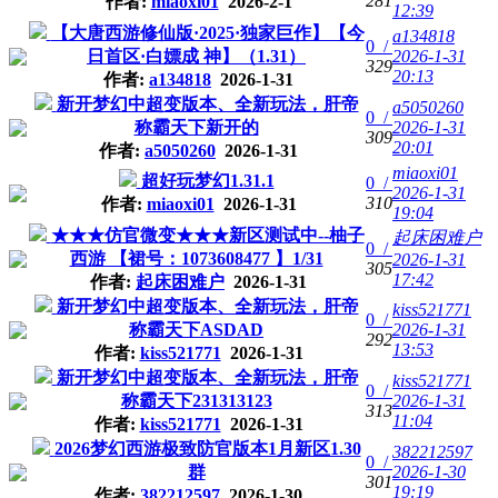
281
作者:
miaoxi01
2026-2-1
12:39
【大唐西游修仙版·2025·独家巨作】【今
a134818
0 /
日首区·白嫖成 神】（1.31）
2026-1-31
329
20:13
作者:
a134818
2026-1-31
新开梦幻中超变版本、全新玩法，肝帝
a5050260
0 /
称霸天下新开的
2026-1-31
309
20:01
作者:
a5050260
2026-1-31
miaoxi01
超好玩梦幻1.31.1
0 /
2026-1-31
310
作者:
miaoxi01
2026-1-31
19:04
★★★仿官微变★★★新区测试中--柚子
起床困难户
0 /
西游 【裙号：1073608477 】1/31
2026-1-31
305
17:42
作者:
起床困难户
2026-1-31
新开梦幻中超变版本、全新玩法，肝帝
kiss521771
0 /
称霸天下ASDAD
2026-1-31
292
13:53
作者:
kiss521771
2026-1-31
新开梦幻中超变版本、全新玩法，肝帝
kiss521771
0 /
称霸天下231313123
2026-1-31
313
11:04
作者:
kiss521771
2026-1-31
2026梦幻西游极致防官版本1月新区1.30
382212597
0 /
群
2026-1-30
301
19:19
作者:
382212597
2026-1-30