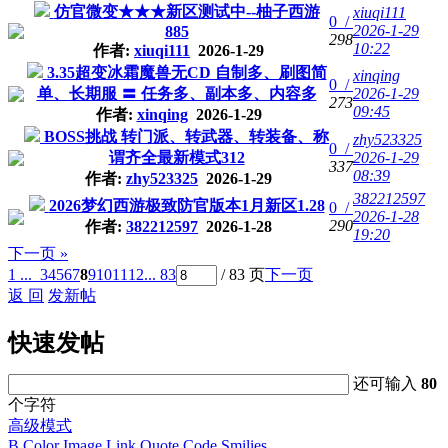
仿官微变★★★新区测试中--柚子西游
xiuqi111
0 /
2026-1-29
885
298
10:22
作者:
xiuqi111
2026-1-29
3.35超变冰霜魔兽无CD 自制多、刷图简
xinqing
0 /
单、长期服 〓 任务多、副本多、内容多
2026-1-29
273
09:45
作者:
xinqing
2026-1-29
BOSS挑战 转门派、转武器、转装备、称
zhy523325
0 /
谓齐全最新模式312
2026-1-29
337
08:39
作者:
zhy523325
2026-1-29
382212597
2026梦幻西游极致防官版本1月新区1.28
0 /
2026-1-28
290
作者:
382212597
2026-1-28
19:20
下一页 »
1 ...
3
4
5
6
7
8
9
10
11
12
... 83
/ 83 页
下一页
返 回
发新帖
快速发帖
还可输入
80
个字符
高级模式
B
Color
Image
Link
Quote
Code
Smilies