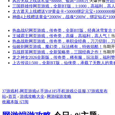
风云无双
上线送礼金*88888、银两*1000万
火爆开服
开始
三国群雄传
网页游戏，全新BT版，1:1000，高福利，高
太古遮天
上线赠送VIP黄金卡+50000绑定元宝+1000000
神曲4
上线赠送黄金*2000W，战魂*200W，绑定钻石*100
热血战纪
网页游戏，传奇类，全新BT版，经典冰雪复古
王城霸主
网页游戏，传奇类，高爆，高福利，高人气！
当
热血战歌
网页游戏，传奇类，单职业经典，刀刀切割，刀
仙姬剑
网页游戏，魔幻类，玩法稀有，特效炫酷！
当期开
百战群英
网页游戏，全新策略类，三国经典之作！
当期开
龙之神女
2026全新版，传奇类，稀有服，玩法新，福利
上古传说
1:500，全新BT版，仙侠类，承载了无数人的
37游戏村-网页游戏sf,手游sf,H5手机游戏公益服,37游戏发布
站
»
首页
›
游戏攻略大全
›
网游端游攻略
收藏本版
|
订阅