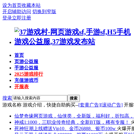
设为首页
收藏本站
开启辅助访问
切换到窄版
登录
立即注册
首页
页游公益服
手游公益服
2025游戏排行
充值游戏币
开服表
搜索
搜索
游戏名称
游戏介绍，快捷自助购买--
[套黄广告]
[滚动广告]
开服
仙梦奇缘
网页游戏，仙侠类，全新版，福利好，折扣高，
神戒
1:1000，三职业传奇经典，全新BT版，稀有专服！
死神狂潮
上线赠送Vip10、金币26888、银币100w
火爆开