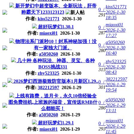
新开梦幻中超变版本、全新玩法，肝帝
kiss521771
0 /
称霸天下1233123123
2026-1-30
291
18:35
作者:
kiss521771
2026-1-30
miaoxi01
超好玩梦幻1.30.1
0 /
2026-1-30
287
作者:
miaoxi01
2026-1-30
17:27
物理法系门派秒10！封系神秘加强！没
a5050260
0 /
有一家独大门派。
2026-1-30
280
16:40
作者:
a5050260
2026-1-30
几十种 各种玩法、神器、灵宝、各种
zhy523325
0 /
BOSS挑战331
2026-1-30
315
08:43
作者:
zhy523325
2026-1-30
382212597
2026梦幻西游极致防官版本1月新区1.29..
0 /
2026-1-29
301
作者:
382212597
2026-1-29
19:54
上线有路费，送月卡，永久10倍经验全
a5050260
图免费挂机,上班族的福音，宣传送RMB什
0 /
2026-1-29
286
么都能买！
13:11
作者:
a5050260
2026-1-29
miaoxi01
超好玩梦幻1.29.1
0 /
2026-1-29
293
作者:
miaoxi01
2026-1-29
11:45