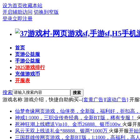
设为首页
收藏本站
开启辅助访问
切换到窄版
登录
立即注册
首页
页游公益服
手游公益服
2025游戏排行
充值游戏币
开服表
搜索
搜索
游戏名称
游戏介绍，快捷自助购买--
[套黄广告]
[滚动广告]
开服
仙梦奇缘
网页游戏，仙侠类，全新版，福利好，折扣高，
神戒
1:1000，三职业传奇经典，全新BT版，稀有专服！
死神狂潮
上线赠送Vip10、金币26888、银币100w
火爆开
风云无双
上线送礼金*88888、银两*1000万
火爆开服
开始
三国群雄传
网页游戏，全新BT版，1:1000，高福利，高