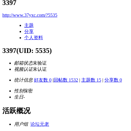
3397
http://www.37yxc.com/?5535
主题
分享
个人资料
3397
(UID: 5535)
邮箱状态
未验证
视频认证
未认证
统计信息
好友数 0
|
回帖数 1532
|
主题数 15
|
分享数 0
性别
保密
生日
-
活跃概况
用户组
论坛元老