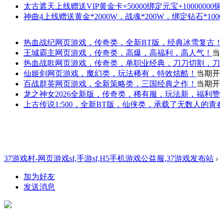
太古遮天
上线赠送VIP黄金卡+50000绑定元宝+1000000
神曲4
上线赠送黄金*2000W，战魂*200W，绑定钻石*100
热血战纪
网页游戏，传奇类，全新BT版，经典冰雪复古
王城霸主
网页游戏，传奇类，高爆，高福利，高人气！
当
热血战歌
网页游戏，传奇类，单职业经典，刀刀切割，刀
仙姬剑
网页游戏，魔幻类，玩法稀有，特效炫酷！
当期开
百战群英
网页游戏，全新策略类，三国经典之作！
当期开
龙之神女
2026全新版，传奇类，稀有服，玩法新，福利
上古传说
1:500，全新BT版，仙侠类，承载了无数人的
37游戏村-网页游戏sf,手游sf,H5手机游戏公益服,37游戏发布站
›
加为好友
发送消息